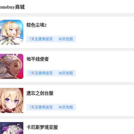
comsbuy商城
棕色尘埃2
7天无使用退货
90天包赔
地平线使者
7天无使用退货
90天包赔
遗忘之剑台服
7天无使用退货
90天包赔
卡厄斯梦境亚服